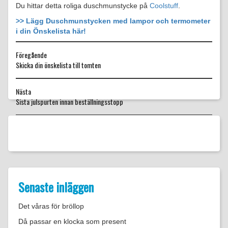
Du hittar detta roliga duschmunstycke på
Coolstuff
.
>> Lägg Duschmunstycken med lampor och termometer
i din Önskelista här!
Föregående
Föregående
Skicka din önskelista till tomten
inlägg:
Nästa
Nästa
Sista julspurten innan beställningsstopp
inlägg:
Senaste inläggen
Det våras för bröllop
Då passar en klocka som present