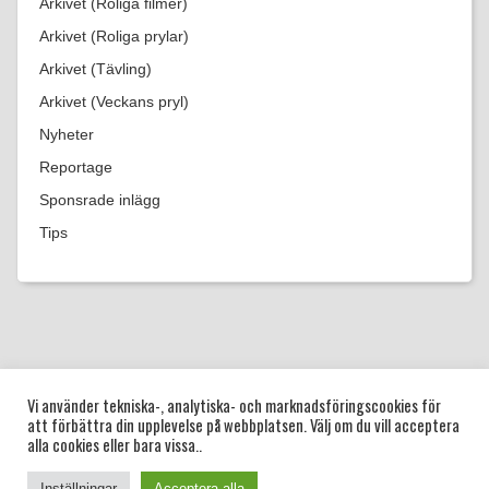
Arkivet (Roliga filmer)
Arkivet (Roliga prylar)
Arkivet (Tävling)
Arkivet (Veckans pryl)
Nyheter
Reportage
Sponsrade inlägg
Tips
|
|
|
|
|
Startsida
Vi använder tekniska-, analytiska- och marknadsföringscookies för
Blogg
Guider
Bröllop
Dop
Frågor
att förbättra din upplevelse på webbplatsen. Välj om du vill acceptera
och svar
alla cookies eller bara vissa..
Copyright © 2022 Önskelista.se. Tjänsten drivs av Jakob Naredi
AB.
Inställningar
Acceptera alla