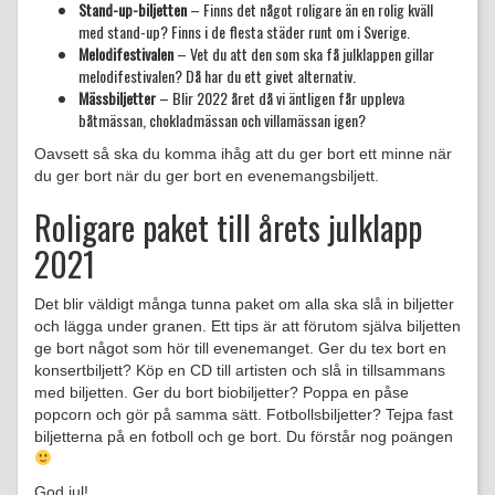
Stand-up-biljetten
– Finns det något roligare än en rolig kväll
med stand-up? Finns i de flesta städer runt om i Sverige.
Melodifestivalen
– Vet du att den som ska få julklappen gillar
melodifestivalen? Då har du ett givet alternativ.
Mässbiljetter
– Blir 2022 året då vi äntligen får uppleva
båtmässan, chokladmässan och villamässan igen?
Oavsett så ska du komma ihåg att du ger bort ett minne när
du ger bort när du ger bort en evenemangsbiljett.
Roligare paket till årets julklapp
2021
Det blir väldigt många tunna paket om alla ska slå in biljetter
och lägga under granen. Ett tips är att förutom själva biljetten
ge bort något som hör till evenemanget. Ger du tex bort en
konsertbiljett? Köp en CD till artisten och slå in tillsammans
med biljetten. Ger du bort biobiljetter? Poppa en påse
popcorn och gör på samma sätt. Fotbollsbiljetter? Tejpa fast
biljetterna på en fotboll och ge bort. Du förstår nog poängen
God jul!