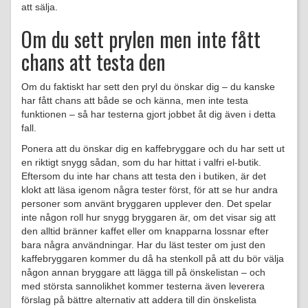
att sälja.
Om du sett prylen men inte fått
chans att testa den
Om du faktiskt har sett den pryl du önskar dig – du kanske
har fått chans att både se och känna, men inte testa
funktionen – så har testerna gjort jobbet åt dig även i detta
fall.
Ponera att du önskar dig en kaffebryggare och du har sett ut
en riktigt snygg sådan, som du har hittat i valfri el-butik.
Eftersom du inte har chans att testa den i butiken, är det
klokt att läsa igenom några tester först, för att se hur andra
personer som använt bryggaren upplever den. Det spelar
inte någon roll hur snygg bryggaren är, om det visar sig att
den alltid bränner kaffet eller om knapparna lossnar efter
bara några användningar. Har du läst tester om just den
kaffebryggaren kommer du då ha stenkoll på att du bör välja
någon annan bryggare att lägga till på önskelistan – och
med största sannolikhet kommer testerna även leverera
förslag på bättre alternativ att addera till din önskelista