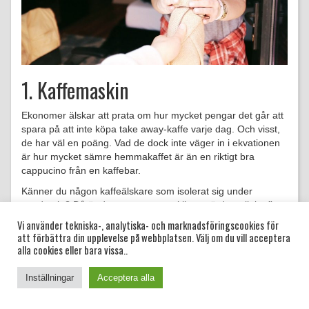
1. Kaffemaskin
Ekonomer älskar att prata om hur mycket pengar det går att
spara på att inte köpa take away-kaffe varje dag. Och visst,
de har väl en poäng. Vad de dock inte väger in i ekvationen
är hur mycket sämre hemmakaffet är än en riktigt bra
cappucino från en kaffebar.
Känner du någon kaffeälskare som isolerat sig under
pandemin? Då är den personen verkligen värd en riktigt fin
kaffemaskin. Varför inte en
VertuoPlus Deluxe Round Top
Vi använder tekniska-, analytiska- och marknadsföringscookies för
från
Cervera
?
att förbättra din upplevelse på webbplatsen. Välj om du vill acceptera
alla cookies eller bara vissa..
Inställningar
Acceptera alla