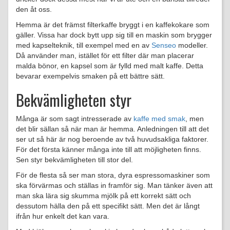
den åt oss.
Hemma är det främst filterkaffe bryggt i en kaffekokare som
gäller. Vissa har dock bytt upp sig till en maskin som brygger
med kapselteknik, till exempel med en av
Senseo
modeller.
Då använder man, istället för ett filter där man placerar
malda bönor, en kapsel som är fylld med malt kaffe. Detta
bevarar exempelvis smaken på ett bättre sätt.
Bekvämligheten styr
Många är som sagt intresserade av
kaffe med smak
, men
det blir sällan så när man är hemma. Anledningen till att det
ser ut så här är nog beroende av två huvudsakliga faktorer.
För det första känner många inte till att möjligheten finns.
Sen styr bekvämligheten till stor del.
För de flesta så ser man stora, dyra espressomaskiner som
ska förvärmas och ställas in framför sig. Man tänker även att
man ska lära sig skumma mjölk på ett korrekt sätt och
dessutom hälla den på ett specifikt sätt. Men det är långt
ifrån hur enkelt det kan vara.