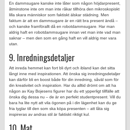
En dammsugare kanske inte låter som någon höjdarpresent,
åtminstone inte om man inte råkar tillhöra den mikroskopiskt
lilla skara människor som faktiskt älskar städning. Men
faktum är att en dammsugare är en rätt bra present ändå –
och kanske framförallt då en robotdammsugare. Har man
aldrig haft en robotdammsugare innan vet man inte vad man
saknar – men den som en gång haft en vill aldrig mer vara
utan.
9. Inredningsdetaljer
Att inreda hemmet kan fort bli dyrt och ibland kan det sitta
långt inne med inspirationen. Att önska sig inredningsdetaljer
kan därför bli en boost både för din inredning, såväl som för
din kreativitet och inspiration. Har du alltid drömt om att ha
någon av Kay Bojesens figurer har du ett ypperligt tillfälle att
önska dig dessa nu – de är en perfekt studentpresent. Vill du
bara ha lite nytt att vila ögonen på i din lägenhet kan du ge
fria tyglar till den som ska köpa presenten – att låta sig
inspireras av andras stil är faktiskt riktigt kul.
10. Mat