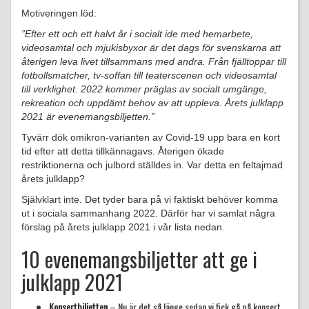
Motiveringen löd:
”Efter ett och ett halvt år i socialt ide med hemarbete,
videosamtal och mjukisbyxor är det dags för svenskarna att
återigen leva livet tillsammans med andra. Från fjälltoppar till
fotbollsmatcher, tv-soffan till teaterscenen och videosamtal
till verklighet. 2022 kommer präglas av socialt umgänge,
rekreation och uppdämt behov av att uppleva. Årets julklapp
2021 är evenemangsbiljetten.”
Tyvärr dök omikron-varianten av Covid-19 upp bara en kort
tid efter att detta tillkännagavs. Återigen ökade
restriktionerna och julbord ställdes in. Var detta en feltajmad
årets julklapp?
Självklart inte. Det tyder bara på vi faktiskt behöver komma
ut i sociala sammanhang 2022. Därför har vi samlat några
förslag på årets julklapp 2021 i vår lista nedan.
10 evenemangsbiljetter att ge i
julklapp 2021
Konsertbiljetten
– Nu är det så länge sedan vi fick gå på konsert