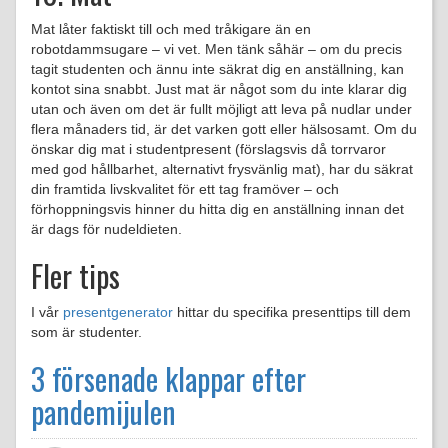
Mat låter faktiskt till och med tråkigare än en
robotdammsugare – vi vet. Men tänk såhär – om du precis
tagit studenten och ännu inte säkrat dig en anställning, kan
kontot sina snabbt. Just mat är något som du inte klarar dig
utan och även om det är fullt möjligt att leva på nudlar under
flera månaders tid, är det varken gott eller hälsosamt. Om du
önskar dig mat i studentpresent (förslagsvis då torrvaror
med god hållbarhet, alternativt frysvänlig mat), har du säkrat
din framtida livskvalitet för ett tag framöver – och
förhoppningsvis hinner du hitta dig en anställning innan det
är dags för nudeldieten.
Fler tips
I vår
presentgenerator
hittar du specifika presenttips till dem
som är studenter.
3 försenade klappar efter
pandemijulen