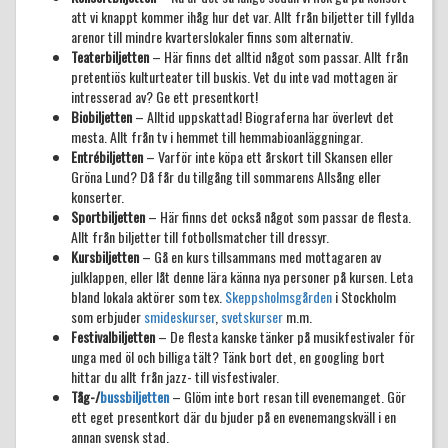
att vi knappt kommer ihåg hur det var. Allt från biljetter till fyllda
arenor till mindre kvarterslokaler finns som alternativ.
Teaterbiljetten
– Här finns det alltid något som passar. Allt från
pretentiös kulturteater till buskis. Vet du inte vad mottagen är
intresserad av? Ge ett presentkort!
Biobiljetten
– Alltid uppskattad! Biograferna har överlevt det
mesta. Allt från tv i hemmet till hemmabioanläggningar.
Entrébiljetten
– Varför inte köpa ett årskort till Skansen eller
Gröna Lund? Då får du tillgång till sommarens Allsång eller
konserter.
Sportbiljetten
– Här finns det också något som passar de flesta.
Allt från biljetter till fotbollsmatcher till dressyr.
Kursbiljetten
– Gå en kurs tillsammans med mottagaren av
julklappen, eller låt denne lära känna nya personer på kursen. Leta
bland lokala aktörer som tex.
Skeppsholmsgården
i Stockholm
som erbjuder
smideskurser
,
svetskurser
m.m.
Festivalbiljetten
– De flesta kanske tänker på musikfestivaler för
unga med öl och billiga tält? Tänk bort det, en googling bort
hittar du allt från jazz- till visfestivaler.
Tåg-/
bussbiljetten
– Glöm inte bort resan till evenemanget. Gör
ett eget presentkort där du bjuder på en evenemangskväll i en
annan svensk stad.