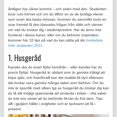
Äntligen har våren kommit – och solen med den. Studenten
lurar runt hörnet och om du tillhör en av de lyckliga elever
som snart ska kasta mössan, kommer du sannolikt inom en
snar framtid få den klassiska frågan från släkt och vänner
om vad du önskar dig i studentpresent. Har du ännu inte
funderat i dessa banor, eller om du behöver inspiration,
kommer här 10 tips på vad du kan sätta på din
önskelista
inför studenten 2021
.
1. Husgeråd
Kanske ska du snart flytta hemifrån – eller kanske har du
precis flyttat. Husgeråd är sådant som är ganska tråkigt att
köpa själv, och framförallt kan det snabbt bli dyrt eftersom
det brukar vara ganska många saker som behövs. Om du
inte är specifik med vilken typ av husgeråd du önskar dig kan
du få allt möjligt spännande att använda i köket – ofta saker
du inte ens visste att du behövde förrän du fick dem. Tips:
allt i gjutjärn håller i evigheter och är tacksamt att få i
present.