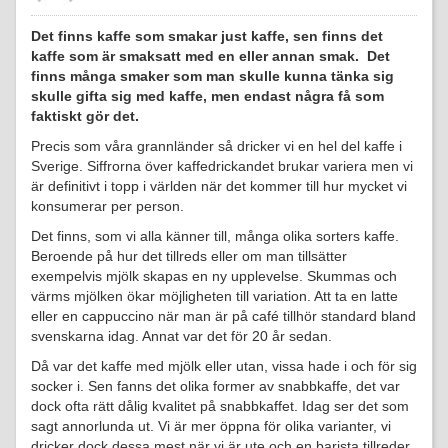
Det finns kaffe som smakar just kaffe, sen finns det
kaffe som är smaksatt med en eller annan smak. Det
finns många smaker som man skulle kunna tänka sig
skulle gifta sig med kaffe, men endast några få som
faktiskt gör det.
Precis som våra grannländer så dricker vi en hel del kaffe i
Sverige. Siffrorna över kaffedrickandet brukar variera men vi
är definitivt i topp i världen när det kommer till hur mycket vi
konsumerar per person.
Det finns, som vi alla känner till, många olika sorters kaffe.
Beroende på hur det tillreds eller om man tillsätter
exempelvis mjölk skapas en ny upplevelse. Skummas och
värms mjölken ökar möjligheten till variation. Att ta en latte
eller en cappuccino när man är på café tillhör standard bland
svenskarna idag. Annat var det för 20 år sedan.
Då var det kaffe med mjölk eller utan, vissa hade i och för sig
socker i. Sen fanns det olika former av snabbkaffe, det var
dock ofta rätt dålig kvalitet på snabbkaffet. Idag ser det som
sagt annorlunda ut. Vi är mer öppna för olika varianter, vi
dricker dock dessa mest när vi är ute och en barista tillreder