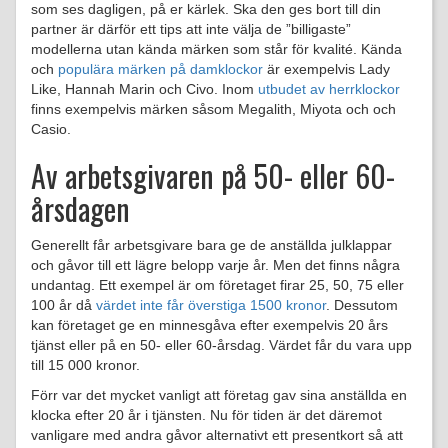
som ses dagligen, på er kärlek. Ska den ges bort till din
partner är därför ett tips att inte välja de ”billigaste”
modellerna utan kända märken som står för kvalité. Kända
och
populära märken på damklockor
är exempelvis Lady
Like, Hannah Marin och Civo. Inom
utbudet av herrklockor
finns exempelvis märken såsom Megalith, Miyota och och
Casio.
Av arbetsgivaren på 50- eller 60-
årsdagen
Generellt får arbetsgivare bara ge de anställda julklappar
och gåvor till ett lägre belopp varje år. Men det finns några
undantag. Ett exempel är om företaget firar 25, 50, 75 eller
100 år då
värdet inte får överstiga 1500 kronor
. Dessutom
kan företaget ge en minnesgåva efter exempelvis 20 års
tjänst eller på en 50- eller 60-årsdag. Värdet får du vara upp
till 15 000 kronor.
Förr var det mycket vanligt att företag gav sina anställda en
klocka efter 20 år i tjänsten. Nu för tiden är det däremot
vanligare med andra gåvor alternativt ett presentkort så att