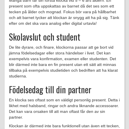
Många barn får sin första klocka vid 5 – 6 års åldern. En
present som ofta uppskattas av barnet då det ses som ett
tecken på ålder och mognad. Fokus bör vara på hållbarhet
och att barnet tycker att klockan är snygg att ha på sig. Tänk
efter om det ska vara analog eller digital urtavla!
Skolavslut och student
De lite dyrare, och finare, klockorna passar att ge bort vid
jämna födelsedagar eller stora händelser i livet. Det kan
exempelvis vara konfirmation, examen eller studenten. Det
blir därmed inte bara en fin present utan ett sätt att minnas
tillbaka på exempelvis studietiden och bedriften att ha klarat
studierna.
Födelsedag till din partner
En klocka ses oftast som en väldigt personlig present. Detta i
likhet med halsband, ringar och andra liknande accessoarer.
Det kan vara orsaken till att man oftast får den av sin
partner.
Klockan är därmed inte bara funktionell utan även ett tecken,