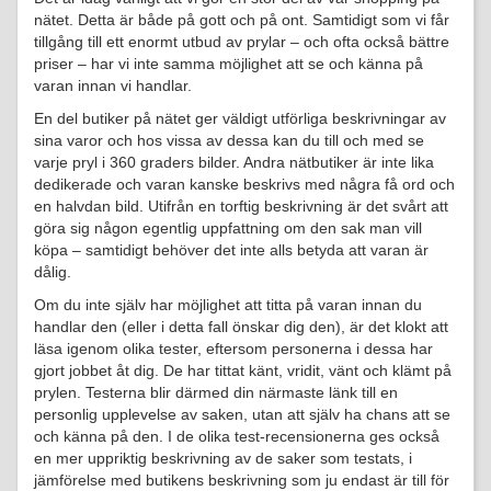
nätet. Detta är både på gott och på ont. Samtidigt som vi får
tillgång till ett enormt utbud av prylar – och ofta också bättre
priser – har vi inte samma möjlighet att se och känna på
varan innan vi handlar.
En del butiker på nätet ger väldigt utförliga beskrivningar av
sina varor och hos vissa av dessa kan du till och med se
varje pryl i 360 graders bilder. Andra nätbutiker är inte lika
dedikerade och varan kanske beskrivs med några få ord och
en halvdan bild. Utifrån en torftig beskrivning är det svårt att
göra sig någon egentlig uppfattning om den sak man vill
köpa – samtidigt behöver det inte alls betyda att varan är
dålig.
Om du inte själv har möjlighet att titta på varan innan du
handlar den (eller i detta fall önskar dig den), är det klokt att
läsa igenom olika tester, eftersom personerna i dessa har
gjort jobbet åt dig. De har tittat känt, vridit, vänt och klämt på
prylen. Testerna blir därmed din närmaste länk till en
personlig upplevelse av saken, utan att själv ha chans att se
och känna på den. I de olika test-recensionerna ges också
en mer uppriktig beskrivning av de saker som testats, i
jämförelse med butikens beskrivning som ju endast är till för