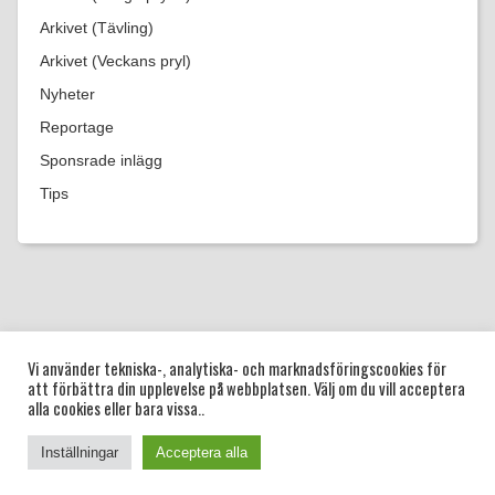
Arkivet (Tävling)
Arkivet (Veckans pryl)
Nyheter
Reportage
Sponsrade inlägg
Tips
|
|
|
|
|
Startsida
Blogg
Guider
Bröllop
Dop
Frågor
Vi använder tekniska-, analytiska- och marknadsföringscookies för
att förbättra din upplevelse på webbplatsen. Välj om du vill acceptera
och svar
alla cookies eller bara vissa..
Copyright © 2022 Önskelista.se. Tjänsten drivs av Jakob Naredi
AB.
Inställningar
Acceptera alla
.