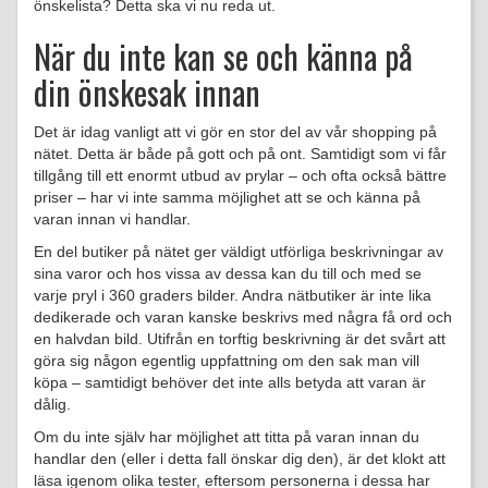
önskelista? Detta ska vi nu reda ut.
När du inte kan se och känna på
din önskesak innan
Det är idag vanligt att vi gör en stor del av vår shopping på
nätet. Detta är både på gott och på ont. Samtidigt som vi får
tillgång till ett enormt utbud av prylar – och ofta också bättre
priser – har vi inte samma möjlighet att se och känna på
varan innan vi handlar.
En del butiker på nätet ger väldigt utförliga beskrivningar av
sina varor och hos vissa av dessa kan du till och med se
varje pryl i 360 graders bilder. Andra nätbutiker är inte lika
dedikerade och varan kanske beskrivs med några få ord och
en halvdan bild. Utifrån en torftig beskrivning är det svårt att
göra sig någon egentlig uppfattning om den sak man vill
köpa – samtidigt behöver det inte alls betyda att varan är
dålig.
Om du inte själv har möjlighet att titta på varan innan du
handlar den (eller i detta fall önskar dig den), är det klokt att
läsa igenom olika tester, eftersom personerna i dessa har