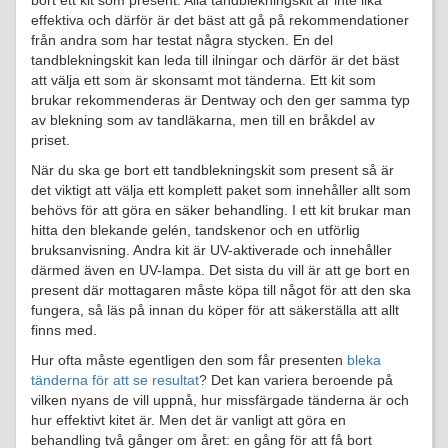
bort ett kit som present. Alla tandblekningskit är inte lika
effektiva och därför är det bäst att gå på rekommendationer
från andra som har testat några stycken. En del
tandblekningskit kan leda till ilningar och därför är det bäst
att välja ett som är skonsamt mot tänderna. Ett kit som
brukar rekommenderas är Dentway och den ger samma typ
av blekning som av tandläkarna, men till en bråkdel av
priset.
När du ska ge bort ett tandblekningskit som present så är
det viktigt att välja ett komplett paket som innehåller allt som
behövs för att göra en säker behandling. I ett kit brukar man
hitta den blekande gelén, tandskenor och en utförlig
bruksanvisning. Andra kit är UV-aktiverade och innehåller
därmed även en UV-lampa. Det sista du vill är att ge bort en
present där mottagaren måste köpa till något för att den ska
fungera, så läs på innan du köper för att säkerställa att allt
finns med.
Hur ofta måste egentligen den som får presenten
bleka
tänderna för att se resultat
? Det kan variera beroende på
vilken nyans de vill uppnå, hur missfärgade tänderna är och
hur effektivt kitet är. Men det är vanligt att göra en
behandling två gånger om året: en gång för att få bort