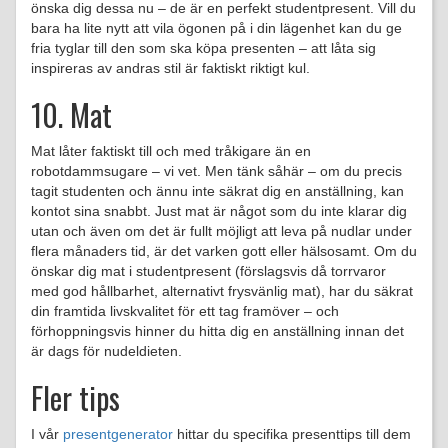
önska dig dessa nu – de är en perfekt studentpresent. Vill du
bara ha lite nytt att vila ögonen på i din lägenhet kan du ge
fria tyglar till den som ska köpa presenten – att låta sig
inspireras av andras stil är faktiskt riktigt kul.
10. Mat
Mat låter faktiskt till och med tråkigare än en
robotdammsugare – vi vet. Men tänk såhär – om du precis
tagit studenten och ännu inte säkrat dig en anställning, kan
kontot sina snabbt. Just mat är något som du inte klarar dig
utan och även om det är fullt möjligt att leva på nudlar under
flera månaders tid, är det varken gott eller hälsosamt. Om du
önskar dig mat i studentpresent (förslagsvis då torrvaror
med god hållbarhet, alternativt frysvänlig mat), har du säkrat
din framtida livskvalitet för ett tag framöver – och
förhoppningsvis hinner du hitta dig en anställning innan det
är dags för nudeldieten.
Fler tips
I vår
presentgenerator
hittar du specifika presenttips till dem