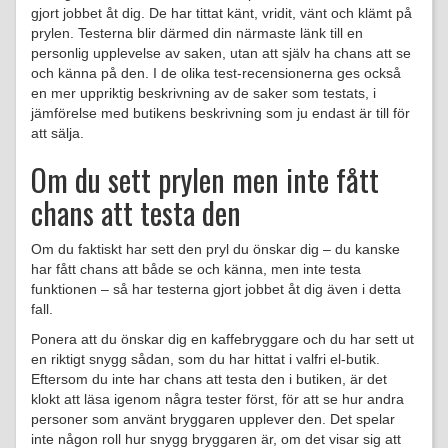
gjort jobbet åt dig. De har tittat känt, vridit, vänt och klämt på
prylen. Testerna blir därmed din närmaste länk till en
personlig upplevelse av saken, utan att själv ha chans att se
och känna på den. I de olika test-recensionerna ges också
en mer uppriktig beskrivning av de saker som testats, i
jämförelse med butikens beskrivning som ju endast är till för
att sälja.
Om du sett prylen men inte fått
chans att testa den
Om du faktiskt har sett den pryl du önskar dig – du kanske
har fått chans att både se och känna, men inte testa
funktionen – så har testerna gjort jobbet åt dig även i detta
fall.
Ponera att du önskar dig en kaffebryggare och du har sett ut
en riktigt snygg sådan, som du har hittat i valfri el-butik.
Eftersom du inte har chans att testa den i butiken, är det
klokt att läsa igenom några tester först, för att se hur andra
personer som använt bryggaren upplever den. Det spelar
inte någon roll hur snygg bryggaren är, om det visar sig att