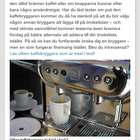
den alltid bränner kaffet eller om knapparna lossnar efter
bara några användningar. Har du läst tester om just den
kaffebryggaren kommer du då ha stenkoll på att du bör välja
någon annan bryggare att lägga till på önskelistan – och
med största sannolikhet kommer testerna även leverera
förslag på bättre alternativ att addera till din önskelista
istället. På så vis kan du fortfarande önska dig en bryggare –
men en som fungerar finemang istället. Blev du intresserad?
Läs vilken kaffebryggare som är bäst i test
!
Vilken kaffebryggare är bäst i test?