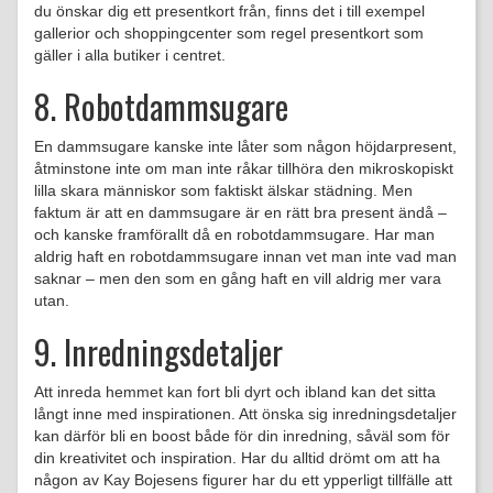
du önskar dig ett presentkort från, finns det i till exempel
gallerior och shoppingcenter som regel presentkort som
gäller i alla butiker i centret.
8. Robotdammsugare
En dammsugare kanske inte låter som någon höjdarpresent,
åtminstone inte om man inte råkar tillhöra den mikroskopiskt
lilla skara människor som faktiskt älskar städning. Men
faktum är att en dammsugare är en rätt bra present ändå –
och kanske framförallt då en robotdammsugare. Har man
aldrig haft en robotdammsugare innan vet man inte vad man
saknar – men den som en gång haft en vill aldrig mer vara
utan.
9. Inredningsdetaljer
Att inreda hemmet kan fort bli dyrt och ibland kan det sitta
långt inne med inspirationen. Att önska sig inredningsdetaljer
kan därför bli en boost både för din inredning, såväl som för
din kreativitet och inspiration. Har du alltid drömt om att ha
någon av Kay Bojesens figurer har du ett ypperligt tillfälle att