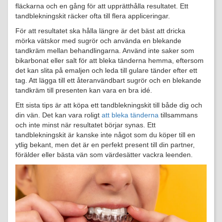
fläckarna och en gång för att upprätthålla resultatet. Ett
tandblekningskit räcker ofta till flera appliceringar.
För att resultatet ska hålla längre är det bäst att dricka
mörka vätskor med sugrör och använda en blekande
tandkräm mellan behandlingarna. Använd inte saker som
bikarbonat eller salt för att bleka tänderna hemma, eftersom
det kan slita på emaljen och leda till gulare tänder efter ett
tag. Att lägga till ett återanvändbart sugrör och en blekande
tandkräm till presenten kan vara en bra idé.
Ett sista tips är att köpa ett tandblekningskit till både dig och
din vän. Det kan vara roligt
att bleka tänderna
tillsammans
och inte minst när resultatet börjar synas. Ett
tandblekningskit är kanske inte något som du köper till en
ytlig bekant, men det är en perfekt present till din partner,
förälder eller bästa vän som värdesätter vackra leenden.