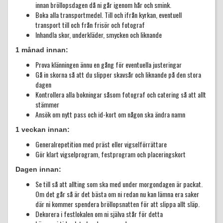
innan bröllopsdagen då ni går igenom hår och smink.
Boka alla transportmedel. Till och ifrån kyrkan, eventuell
transport till och från frisör och fotograf
Inhandla skor, underkläder, smycken och liknande
1 månad innan:
Prova klänningen ännu en gång för eventuella justeringar
Gå in skorna så att du slipper skavsår och liknande på den stora
dagen
Kontrollera alla bokningar såsom fotograf och catering så att allt
stämmer
Ansök om nytt pass och id-kort om någon ska ändra namn
1 veckan innan:
Generalrepetition med präst eller vigselförrättare
Gör klart vigselprogram, festprogram och placeringskort
Dagen innan:
Se till så att allting som ska med under morgondagen är packat.
Om det går så är det bästa om ni redan nu kan lämna era saker
där ni kommer spendera bröllopsnatten för att slippa allt släp.
Dekorera i festlokalen om ni själva står för detta