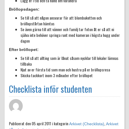
Lägg er i tid och ta hand om varandra
Bröllopsdagen:
Se till så att någon ansvarar för att blombuketten och
bröllopstårtan hämtas
Se även gärna till att vänner och familj tar foton åt er så att ni
själva inte behöver springa runt med kameran i högsta hugg under
dagen
Efter bröllopet:
Se till så att allting som är lånat såsom nycklar till lokaler lämnas
tillbaka
Njut av er första tid som man och hustru på er bröllopsresa
Skicka tackkort inom 3 månader efter bröllopet
Checklista inför studenten
Publicerat den
05 april 2011 i kategorin
,
Arkivet (Checklista)
Arkivet