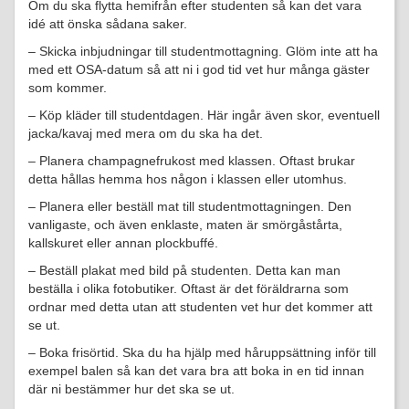
Om du ska flytta hemifrån efter studenten så kan det vara
idé att önska sådana saker.
– Skicka inbjudningar till studentmottagning. Glöm inte att ha
med ett OSA-datum så att ni i god tid vet hur många gäster
som kommer.
– Köp kläder till studentdagen. Här ingår även skor, eventuell
jacka/kavaj med mera om du ska ha det.
– Planera champagnefrukost med klassen. Oftast brukar
detta hållas hemma hos någon i klassen eller utomhus.
– Planera eller beställ mat till studentmottagningen. Den
vanligaste, och även enklaste, maten är smörgåstårta,
kallskuret eller annan plockbuffé.
– Beställ plakat med bild på studenten. Detta kan man
beställa i olika fotobutiker. Oftast är det föräldrarna som
ordnar med detta utan att studenten vet hur det kommer att
se ut.
– Boka frisörtid. Ska du ha hjälp med håruppsättning inför till
exempel balen så kan det vara bra att boka in en tid innan
där ni bestämmer hur det ska se ut.