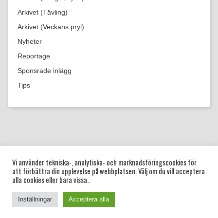
Arkivet (Tävling)
Arkivet (Veckans pryl)
Nyheter
Reportage
Sponsrade inlägg
Tips
|
|
|
|
|
Startsida
Vi använder tekniska-, analytiska- och marknadsföringscookies för
Blogg
Guider
Bröllop
Dop
Frågor
att förbättra din upplevelse på webbplatsen. Välj om du vill acceptera
och svar
alla cookies eller bara vissa..
Copyright © 2022 Önskelista.se. Tjänsten drivs av Jakob Naredi
AB.
Inställningar
Acceptera alla
.