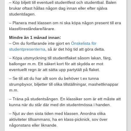
– Köp biljett till eventuell studentfest och studentbal. Balen
brukar oftast hållas någon dag innan eller efter själva
studentdagen.
– Planera med klassen om ni ska köpa någon present till era
klassföreståndare/lärare.
Mindre än 1 månad innan:
– Om du fortfarande inte gjort en
Önskelista för
studentpresenterna
, så är det hög tid att göra detta.
– Köpa utsmyckning till studentflaket såsom lakan, färg,
ballonger m.m. Ett säkert kort för att skydda er mot
eventuellt regn är att sätta upp partytält på flaket.
– Se till att du har allt som du behöver t.ex tunna
strumpbyxor, biljetter till olika tillställningar, mashettknappar
m.m.
– Träna på studentsången. En klassiker som är ett måste att
kunna när du står där med din studentmössa i handen.
– Njut av den sista tiden med klassen. Anordna olika
aktiviteter tillsammans, ha en klass-picknick, sov över
någonstans eller liknande.