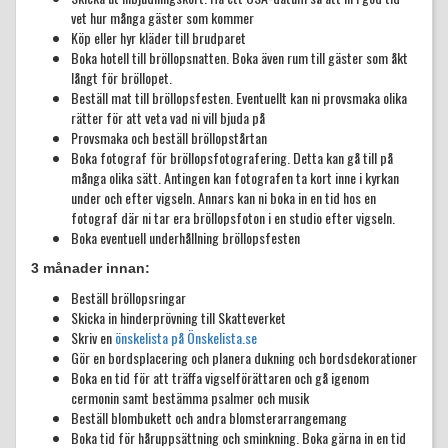
vet hur många gäster som kommer
Köp eller hyr kläder till brudparet
Boka hotell till bröllopsnatten. Boka även rum till gäster som åkt
långt för bröllopet.
Beställ mat till bröllopsfesten. Eventuellt kan ni provsmaka olika
rätter för att veta vad ni vill bjuda på
Provsmaka och beställ bröllopstårtan
Boka fotograf för bröllopsfotografering. Detta kan gå till på
många olika sätt. Antingen kan fotografen ta kort inne i kyrkan
under och efter vigseln. Annars kan ni boka in en tid hos en
fotograf där ni tar era bröllopsfoton i en studio efter vigseln.
Boka eventuell underhållning bröllopsfesten
3 månader innan:
Beställ bröllopsringar
Skicka in hinderprövning till Skatteverket
Skriv en
önskelista på Önskelista.se
Gör en bordsplacering och planera dukning och bordsdekorationer
Boka en tid för att träffa vigselförättaren och gå igenom
cermonin samt bestämma psalmer och musik
Beställ blombukett och andra blomsterarrangemang
Boka tid för håruppsättning och sminkning. Boka gärna in en tid