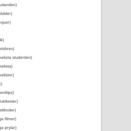
judanden)
bilder)
rvjuer)
ik)
etsbrev)
kelista studenten)
elista)
elistor)
k)
enttips)
ukttester)
attkoder)
ga filmer)
ga prylar)