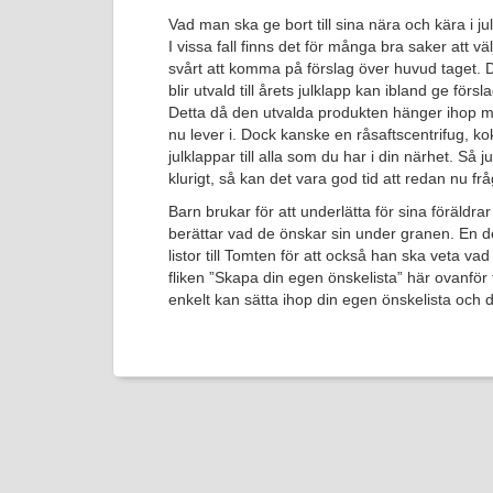
Vad man ska ge bort till sina nära och kära i jul
I vissa fall finns det för många bra saker att vä
svårt att komma på förslag över huvud taget
blir utvald till årets julklapp kan ibland ge för
Detta då den utvalda produkten hänger ihop med
nu lever i. Dock kanske en råsaftscentrifug, 
julklappar till alla som du har i din närhet. Så j
klurigt, så kan det vara god tid att redan nu fr
Barn brukar för att underlätta för sina föräldra
berättar vad de önskar sin under granen. En del
listor till Tomten för att också han ska veta va
fliken ”Skapa din egen önskelista” här ovanför f
enkelt kan sätta ihop din egen önskelista och 