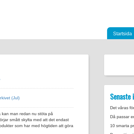
Startsida
r
Senaste 
rkivet (Jul)
Det våras för
så kan man redan nu stöta på
Då passar e
börjar smått skylta med att det endast
h produkter som har med högtiden att göra
10 smarta pre