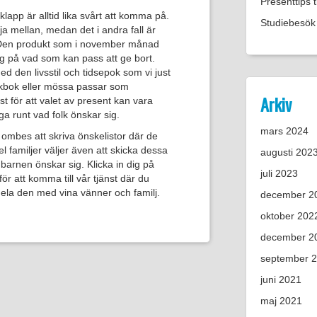
Presenttips 
klapp är alltid lika svårt att komma på.
Studiebesök 
lja mellan, medan det i andra fall är
. Den produkt som i november månad
slag på vad som kan pass att ge bort.
 den livsstil och tidsepok som vi just
kokbok eller mössa passar som
Arkiv
ust för att valet av present kan vara
åga runt vad folk önskar sig.
mars 2024
r ombes att skriva önskelistor där de
 familjer väljer även att skicka dessa
augusti 202
d barnen önskar sig. Klicka in dig på
juli 2023
ör att komma till vår tjänst där du
dela den med vina vänner och familj.
december 2
oktober 202
december 2
september 
juni 2021
maj 2021