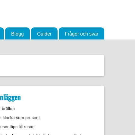
Blogg
Guider
Frågor och svar
inläggen
 bröllop
n klocka som present
senttips till resan