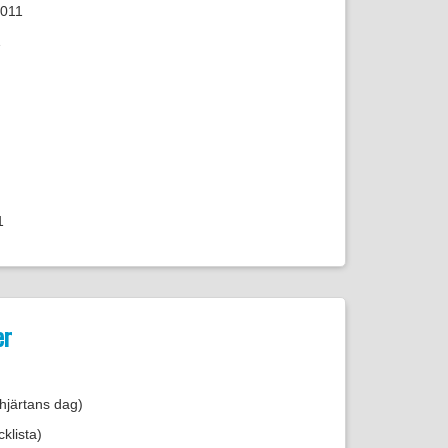
2011
1
1
er
 hjärtans dag)
klista)