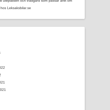
till uteplatsen och trädgård som passar året om
hos Leksaksbilar.se
3
022
2
021
2021