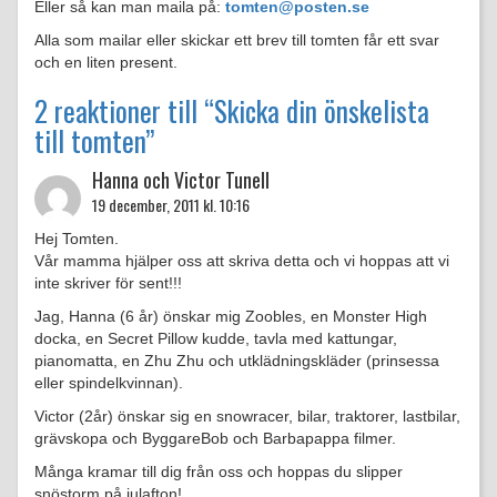
Eller så kan man maila på:
tomten@posten.se
Alla som mailar eller skickar ett brev till tomten får ett svar
och en liten present.
2 reaktioner till “Skicka din önskelista
till tomten”
Hanna och Victor Tunell
19 december, 2011 kl. 10:16
Hej Tomten.
Vår mamma hjälper oss att skriva detta och vi hoppas att vi
inte skriver för sent!!!
Jag, Hanna (6 år) önskar mig Zoobles, en Monster High
docka, en Secret Pillow kudde, tavla med kattungar,
pianomatta, en Zhu Zhu och utklädningskläder (prinsessa
eller spindelkvinnan).
Victor (2år) önskar sig en snowracer, bilar, traktorer, lastbilar,
grävskopa och ByggareBob och Barbapappa filmer.
Många kramar till dig från oss och hoppas du slipper
snöstorm på julafton!