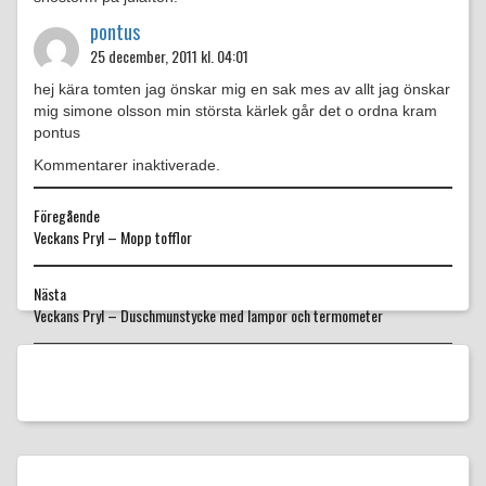
pontus
25 december, 2011 kl. 04:01
hej kära tomten jag önskar mig en sak mes av allt jag önskar
mig simone olsson min största kärlek går det o ordna kram
pontus
Kommentarer inaktiverade.
Föregående
Föregående
Veckans Pryl – Mopp tofflor
inlägg:
Nästa
Nästa
Veckans Pryl – Duschmunstycke med lampor och termometer
inlägg: