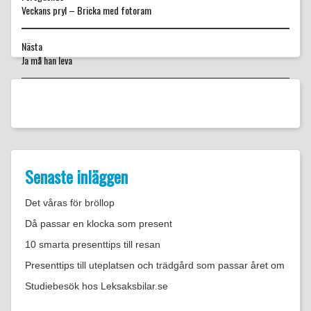
Föregående
Veckans pryl – Bricka med fotoram
inlägg:
Nästa
Nästa
Ja må han leva
inlägg:
Senaste inläggen
Det våras för bröllop
Då passar en klocka som present
10 smarta presenttips till resan
Presenttips till uteplatsen och trädgård som passar året om
Studiebesök hos Leksaksbilar.se