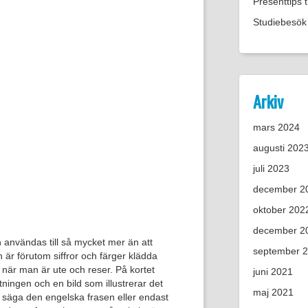
Presenttips 
Studiebesök 
Arkiv
mars 2024
augusti 202
juli 2023
december 2
oktober 202
december 2
n användas till så mycket mer än att
september 
n är förutom siffror och färger klädda
när man är ute och reser. På kortet
juni 2021
ningen och en bild som illustrerar det
maj 2021
n säga den engelska frasen eller endast