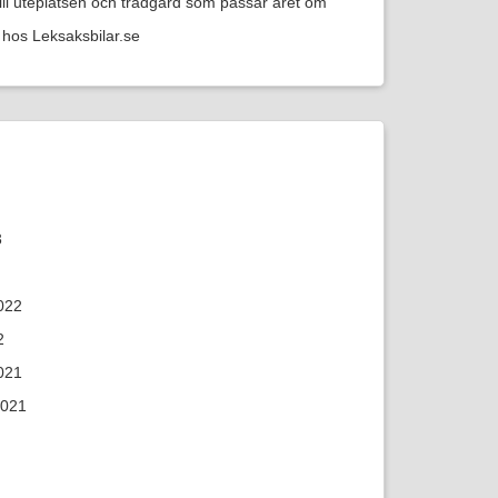
till uteplatsen och trädgård som passar året om
hos Leksaksbilar.se
3
022
2
021
2021