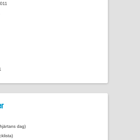
2011
1
1
er
 hjärtans dag)
klista)