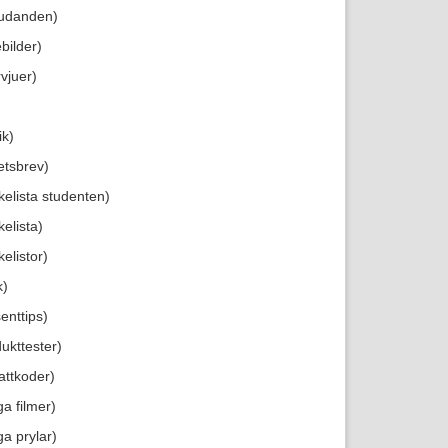
judanden)
bilder)
rvjuer)
ik)
etsbrev)
kelista studenten)
elista)
elistor)
k)
enttips)
ukttester)
attkoder)
ga filmer)
ga prylar)