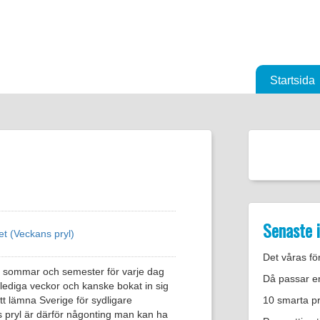
Startsida
Senaste 
et (Veckans pryl)
Det våras för
s sommar och semester för varje dag
Då passar e
lediga veckor och kanske bokat in sig
att lämna Sverige för sydligare
10 smarta pre
s pryl är därför någonting man kan ha