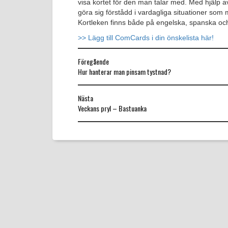
visa kortet för den man talar med. Med hjälp a
göra sig förstådd i vardagliga situationer som
Kortleken finns både på engelska, spanska och
>> Lägg till ComCards i din önskelista här!
Föregående
Föregående
Hur hanterar man pinsam tystnad?
inlägg:
Nästa
Nästa
Veckans pryl – Bastuanka
inlägg: