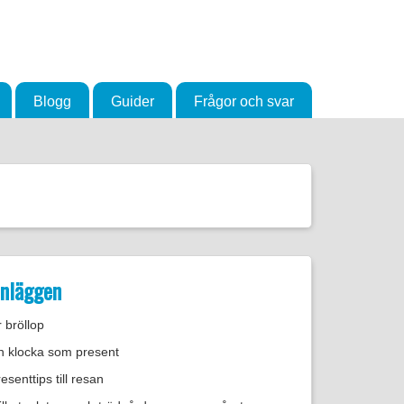
Blogg
Guider
Frågor och svar
inläggen
 bröllop
n klocka som present
senttips till resan