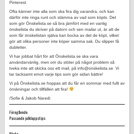
Pinterest.
Ofta känner inte alla som ska fira dig varandra, och kan
därför inte ringa runt och stämma av vad som köpts. Det
som gör Önskelista.se så bra jämfört med en vanlig
önskelista du skriver på datorn och sen mailar ut, är att de
som får önskelistan själva kan bocka av det de köpt, vilket
gör att olika personer inte köper samma sak. Du slipper få
dubletter.
Vi har jobbat hårt för att Önskelista.se ska vara
användarvänlig, men om du stöter på något problem så
tveka inte att skicka oss ett mail, på info@onskelista.se. Vi
tar tacksamt emot varje tips som gör sidan bättre!
Vi på Önskelista.se hoppas att du får en sommar med fullt av
önskningar och tillfällen att fira!
/Sofie & Jakob Naredi
Föregående
Föregående
Passande julklappstips
inlägg:
Nästa