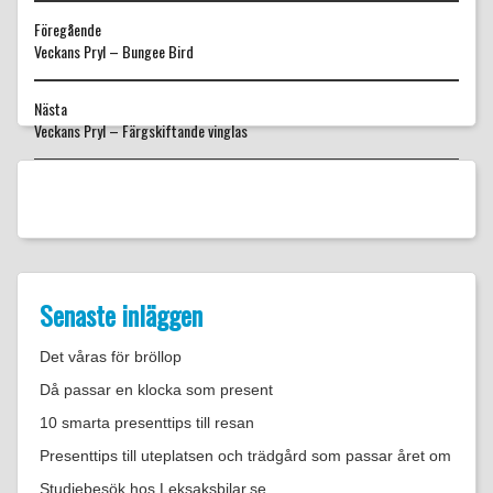
Föregående
Föregående
Veckans Pryl – Bungee Bird
inlägg:
Nästa
Nästa
Veckans Pryl – Färgskiftande vinglas
inlägg:
Senaste inläggen
Det våras för bröllop
Då passar en klocka som present
10 smarta presenttips till resan
Presenttips till uteplatsen och trädgård som passar året om
Studiebesök hos Leksaksbilar.se