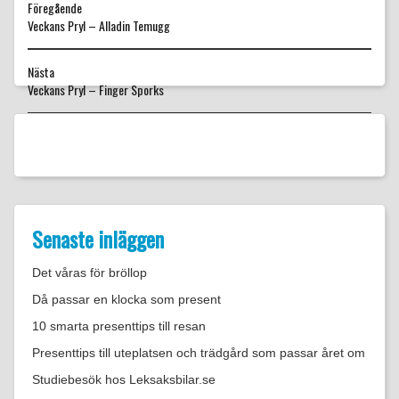
Föregående
Föregående
Veckans Pryl – Alladin Temugg
inlägg:
Nästa
Nästa
Veckans Pryl – Finger Sporks
inlägg:
Senaste inläggen
Det våras för bröllop
Då passar en klocka som present
10 smarta presenttips till resan
Presenttips till uteplatsen och trädgård som passar året om
Studiebesök hos Leksaksbilar.se