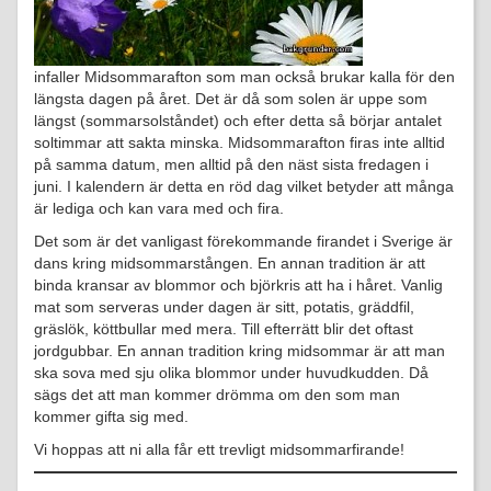
infaller Midsommarafton som man också brukar kalla för den
längsta dagen på året. Det är då som solen är uppe som
längst (sommarsolståndet) och efter detta så börjar antalet
soltimmar att sakta minska. Midsommarafton firas inte alltid
på samma datum, men alltid på den näst sista fredagen i
juni. I kalendern är detta en röd dag vilket betyder att många
är lediga och kan vara med och fira.
Det som är det vanligast förekommande firandet i Sverige är
dans kring midsommarstången. En annan tradition är att
binda kransar av blommor och björkris att ha i håret. Vanlig
mat som serveras under dagen är sitt, potatis, gräddfil,
gräslök, köttbullar med mera. Till efterrätt blir det oftast
jordgubbar. En annan tradition kring midsommar är att man
ska sova med sju olika blommor under huvudkudden. Då
sägs det att man kommer drömma om den som man
kommer gifta sig med.
Vi hoppas att ni alla får ett trevligt midsommarfirande!