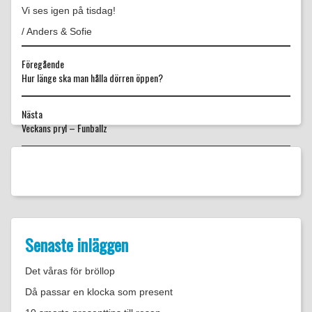
Vi ses igen på tisdag!
/ Anders & Sofie
Föregående
Föregående
Hur länge ska man hålla dörren öppen?
inlägg:
Nästa
Nästa
Veckans pryl – Funballz
inlägg:
Senaste inläggen
Det våras för bröllop
Då passar en klocka som present