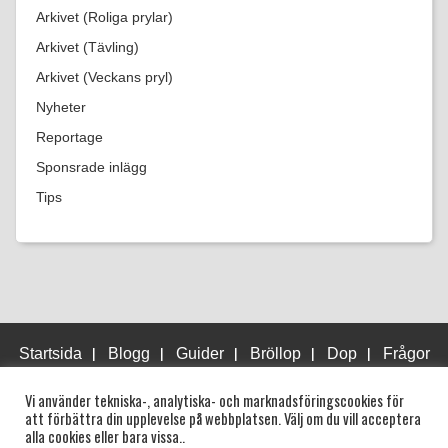
Arkivet (Roliga prylar)
Arkivet (Tävling)
Arkivet (Veckans pryl)
Nyheter
Reportage
Sponsrade inlägg
Tips
|
|
|
|
|
Startsida
Blogg
Guider
Bröllop
Dop
Frågor
och svar
Vi använder tekniska-, analytiska- och marknadsföringscookies för
Copyright © 2022 Önskelista.se. Tjänsten drivs av Jakob Naredi
att förbättra din upplevelse på webbplatsen. Välj om du vill acceptera
AB.
alla cookies eller bara vissa..
.