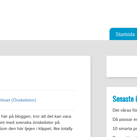
Startsida
Senaste 
rkivet (Önskelistor)
Det våras för
r här på bloggen, tror att det kan vara
Då passar e
t tunt med svenska önskelistor på
 den här tjejen i klippet, like totally
10 smarta pre