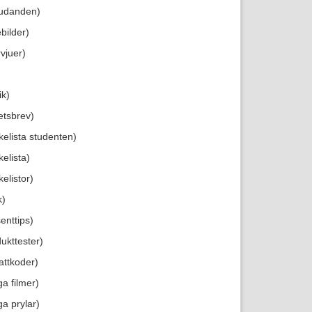
judanden)
bilder)
rvjuer)
ik)
etsbrev)
kelista studenten)
elista)
elistor)
k)
enttips)
ukttester)
attkoder)
ga filmer)
ga prylar)