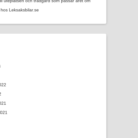
till uteplatsen och trädgård som passar året om
hos Leksaksbilar.se
3
022
2
021
2021