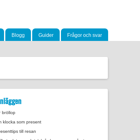
Blogg
Guider
Frågor och svar
inläggen
 bröllop
n klocka som present
senttips till resan