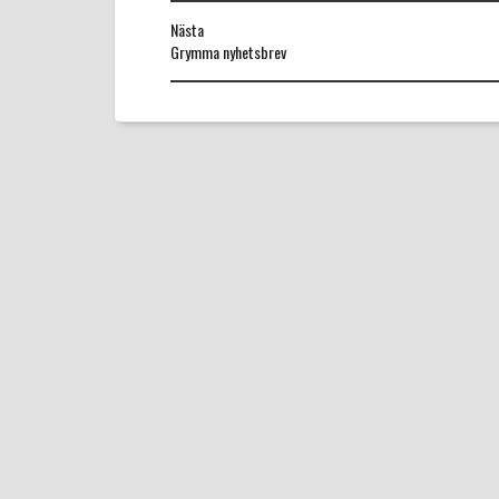
Nästa
Nästa
Grymma nyhetsbrev
inlägg: