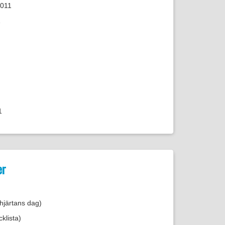
2011
1
1
er
 hjärtans dag)
klista)