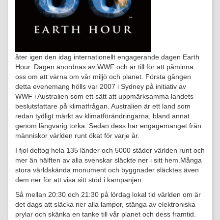
åter igen den idag internationellt engagerande dagen Earth
Hour. Dagen anordnas av WWF och är till för att påminna
oss om att värna om vår miljö och planet. Första gången
detta evenemang hölls var 2007 i Sydney på initiativ av
WWF i Australien som ett sätt att uppmärksamma landets
beslutsfattare på klimatfrågan. Australien är ett land som
redan tydligt märkt av klimatförändringarna, bland annat
genom långvarig torka. Sedan dess har engagemanget från
människor världen runt ökat för varje år.
I fjol deltog hela 135 länder och 5000 städer världen runt och
mer än hälften av alla svenskar släckte ner i sitt hem.Många
stora världskända monument och byggnader släcktes även
dem ner för att visa sitt stöd i kampanjen.
Så mellan 20:30 och 21:30 på lördag lokal tid världen om är
det dags att släcka ner alla lampor, stänga av elektroniska
prylar och skänka en tanke till vår planet och dess framtid.