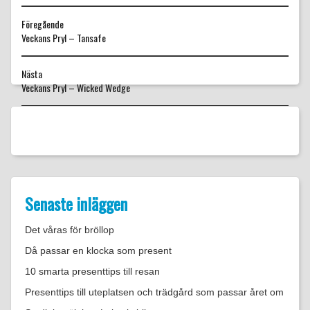
Föregående
Föregående
Veckans Pryl – Tansafe
inlägg:
Nästa
Nästa
Veckans Pryl – Wicked Wedge
inlägg:
Senaste inläggen
Det våras för bröllop
Då passar en klocka som present
10 smarta presenttips till resan
Presenttips till uteplatsen och trädgård som passar året om