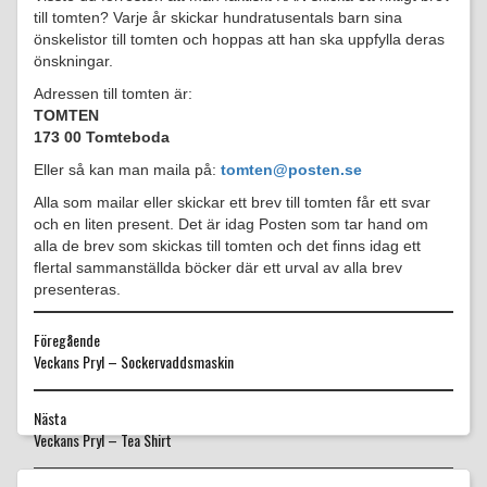
till tomten? Varje år skickar hundratusentals barn sina
önskelistor till tomten och hoppas att han ska uppfylla deras
önskningar.
Adressen till tomten är:
TOMTEN
173 00 Tomteboda
Eller så kan man maila på:
tomten@posten.se
Alla som mailar eller skickar ett brev till tomten får ett svar
och en liten present. Det är idag Posten som tar hand om
alla de brev som skickas till tomten och det finns idag ett
flertal sammanställda böcker där ett urval av alla brev
presenteras.
Föregående
Föregående
Veckans Pryl – Sockervaddsmaskin
inlägg:
Nästa
Nästa
Veckans Pryl – Tea Shirt
inlägg: