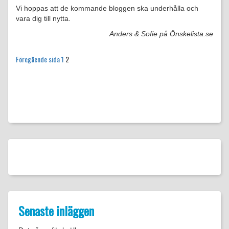
Vi hoppas att de kommande bloggen ska underhålla och
vara dig till nytta.
Anders & Sofie på Önskelista.se
Sida
Sida
Föregående sida
1
2
Senaste inläggen