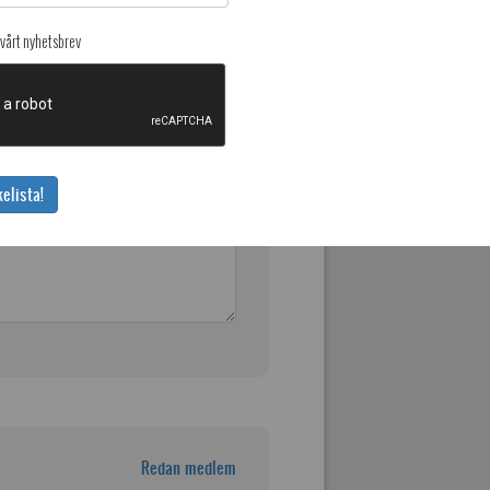
vårt nyhetsbrev
nkar (en per rad). Ytterligare
elista!
Redan medlem