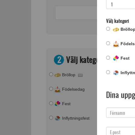
Välj kategori
Bröllo
Födel
2
Välj kategori
Fest
Inflytt
Bröllop
Jul
Födelsedag
Studenten
Dina uppg
Fest
Konfirmation
Inflyttningsfest