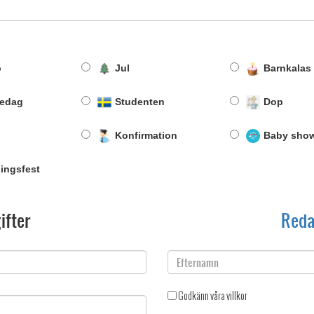
p
Jul
Barnkalas
sedag
Studenten
Dop
Konfirmation
Baby sho
ningsfest
Barnkalas
Dop
ifter
Red
Baby shower
Godkänn våra villkor