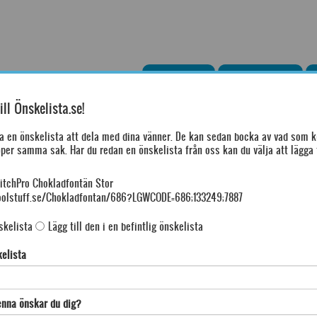
Startsida
Presenttips
ll Önskelista.se!
a en önskelista att dela med dina vänner. De kan sedan bocka av vad som k
öper samma sak. Har du redan en önskelista från oss kan du välja att lägga 
Varför ö
lista här!
1. Skapa och
itchPro Chokladfontän Stor
coolstuff.se/Chokladfontan/686?LGWCODE=686;133249;7887
2. Dela din 
an spara den och fortsätta en annan
eller mail.
a listan, men ett konto för att dela den
skelista
Lägg till den i en befintlig önskelista
3. Dina vänn
samma sak.
kelista
nna önskar du dig?