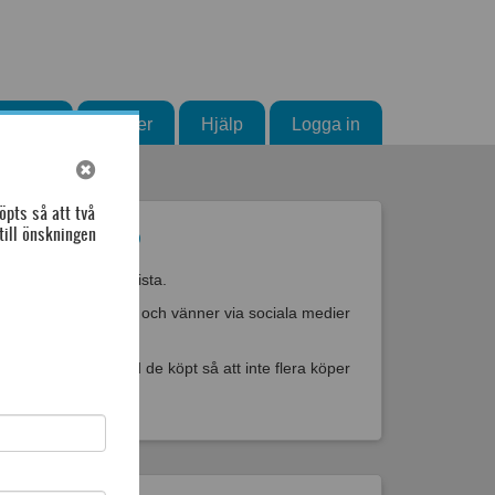
Blogg
Guider
Hjälp
Logga in
öpts så att två
till önskningen
nskelista.se?
 designa din önskelista.
önskelista med familj och vänner via sociala medier
er kan bocka av vad de köpt så att inte flera köper