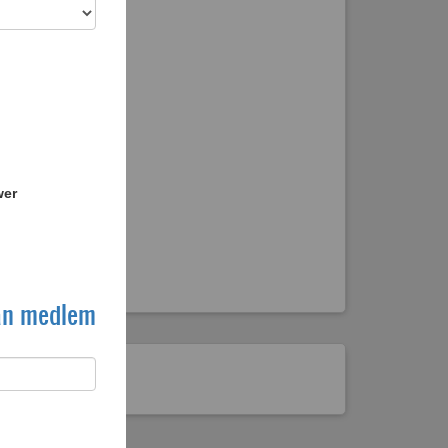
wer
an medlem