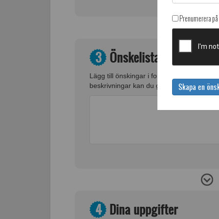
Prenumerera på 
3
Önskelista
Lägg till önskingar i form av namn eller lä
beskrivningar kan du göra i nästa steg.
Skapa en önsk
4
Dina uppgifter